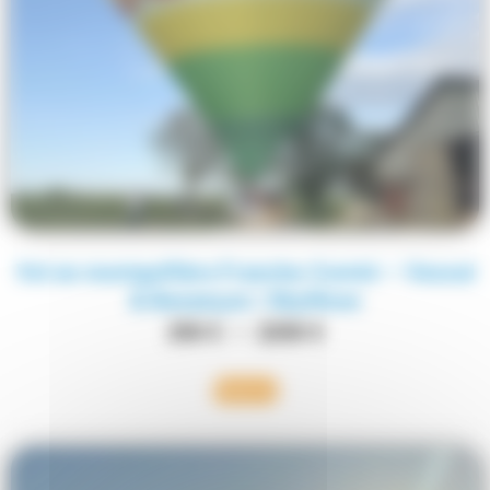
Vol en montgolfière Franche-Comté — Vesoul
& Besançon | SkyShow
250
€
–
2250
€
Réserver