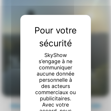
SkyShow
s’engage à ne
communiquer
aucune donnée
personnelle à
des acteurs
commerciaux ou
publicitaires.
Avec votre
Billet de vol classique Plateau des 1000
accord, nous